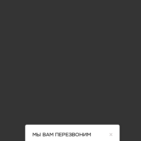
Можно создавать новые формы и конструкции,
начиная от зимнего сада с обычной односкатной
крышей и заканчивая многоугольным вариантом
в элегантном павильонном стиле.
1
МЫ ВАМ ПЕРЕЗВОНИМ