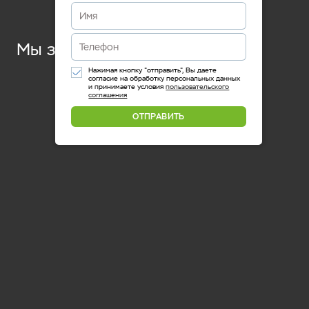
.
.
.
Мы знаем, как
Нажимая кнопку "отправить", Вы даете
согласие на обработку персональных данных
и принимаете условия
пользовательского
соглашения
ОТПРАВИТЬ
ПРИМЕРЫ ОБЪЕКТОВ
Частный дом,
Белефельд, Германия
Schüco предлагает довольно значительный спектр