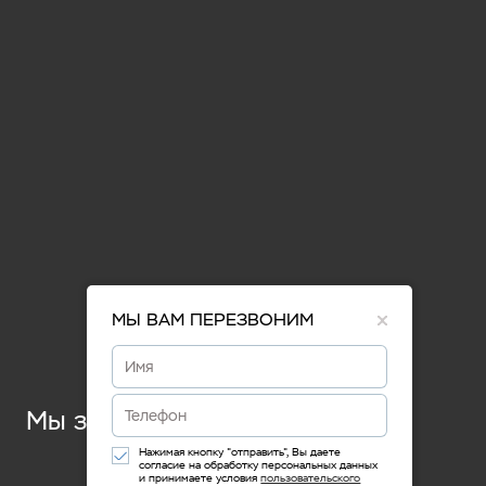
ХАРАКТЕРИСТИКИ
Монтажная глубина створки
70 мм
Взломоустойчивость
до класса WK2 (европейский
стандарт)
Cупер-теплоизоляция
да
Максимальные размеры
3.000 х 3.000 мм
створки (ШхВ)
МЫ ВАМ ПЕРЕЗВОНИМ
Вес створки
до 400 кг
Количество створок
до 6 штук (до 3х
.
.
.
Мы знаем, как
направляющих)
Нажимая кнопку "отправить", Вы даете
согласие на обработку персональных данных
и принимаете условия
пользовательского