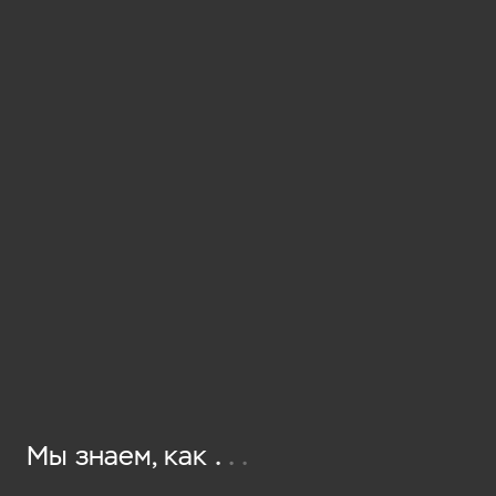
Дом сдан
2014
Архитектор
Invit arkitekter AS
Фотограф
Marius Beck Dahle
.
.
.
Мы знаем, как